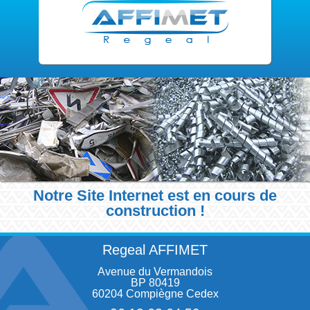
Notre Site Internet est en cours de
construction !
Regeal AFFIMET
Avenue du Vermandois
BP 80419
60204 Compiègne Cedex