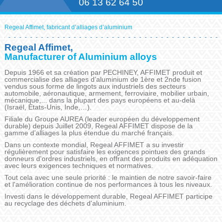
06 13 62 64 50
Regeal Affimet, fabricant d’alliages d’aluminium
Regeal Affimet,
Manufacturer of Aluminium alloys
Depuis 1966 et sa création par PECHINEY, AFFIMET produit et
commercialise des alliages d’aluminium de 1ère et 2nde fusion
vendus sous forme de lingots aux industriels des secteurs
automobile, aéronautique, armement, ferroviaire, mobilier urbain,
mécanique,... dans la plupart des pays européens et au-delà
(Israël, Etats-Unis, Inde,…).
Filiale du Groupe AUREA (leader européen du développement
durable) depuis Juillet 2009, Regeal AFFIMET dispose de la
gamme d’alliages la plus étendue du marché français.
Dans un contexte mondial, Regeal AFFIMET a su investir
régulièrement pour satisfaire les exigences pointues des grands
donneurs d'ordres industriels, en offrant des produits en adéquation
avec leurs exigences techniques et normatives.
Tout cela avec une seule priorité : le maintien de notre savoir-faire
et l'amélioration continue de nos performances à tous les niveaux.
Investi dans le développement durable, Regeal AFFIMET participe
au recyclage des déchets d'aluminium.